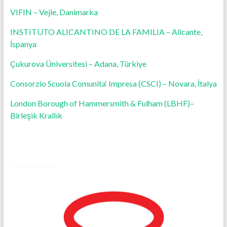
VIFIN –
Vejle
,
D
animarka
INSTITUTO ALICANTINO DE LA FAMILIA – Alicante,
İspanya
Ç
ukurova
Üniversitesi
– Adana,
Türkiye
Consorzio
Scuola
Comunita
‘ Impresa (CSCI) – Novara,
İtalya
London Borough of Hammersmith & Fulham (LBHF
)
–
Birleşik Krallık