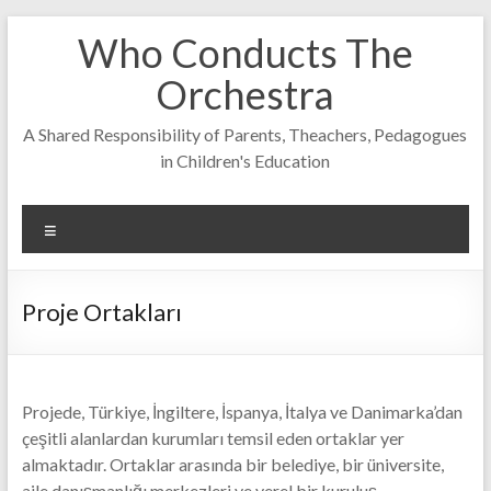
Skip
Who Conducts The
to
content
Orchestra
A Shared Responsibility of Parents, Theachers, Pedagogues
in Children's Education
Menu
Proje Ortakları
Projede, Türkiye, İngiltere, İspanya, İtalya ve Danimarka’dan
çeşitli alanlardan kurumları temsil eden ortaklar yer
almaktadır. Ortaklar arasında bir belediye, bir üniversite,
aile danışmanlığı merkezleri ve yerel bir kuruluş