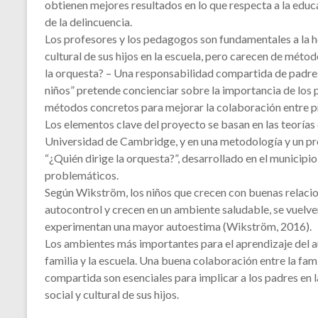
obtienen mejores resultados en lo que respecta a la educac
de la delincuencia.
Los profesores y los pedagogos son fundamentales a la ho
cultural de sus hijos en la escuela, pero carecen de métod
la orquesta? – Una responsabilidad compartida de padres 
niños” pretende concienciar sobre la importancia de los pa
métodos concretos para mejorar la colaboración entre p
Los elementos clave del proyecto se basan en las teorías
Universidad de Cambridge, y en una metodología y un p
“¿Quién dirige la orquesta?”, desarrollado en el municipi
problemáticos.
Según Wikström, los niños que crecen con buenas relaci
autocontrol y crecen en un ambiente saludable, se vuelven 
experimentan una mayor autoestima (Wikström, 2016).
Los ambientes más importantes para el aprendizaje del au
familia y la escuela. Una buena colaboración entre la fami
compartida son esenciales para implicar a los padres en l
social y cultural de sus hijos.