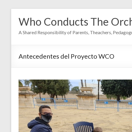
Skip
to
Who Conducts The Orch
content
A Shared Responsibility of Parents, Theachers, Pedagogu
Antecedentes del Proyecto WCO